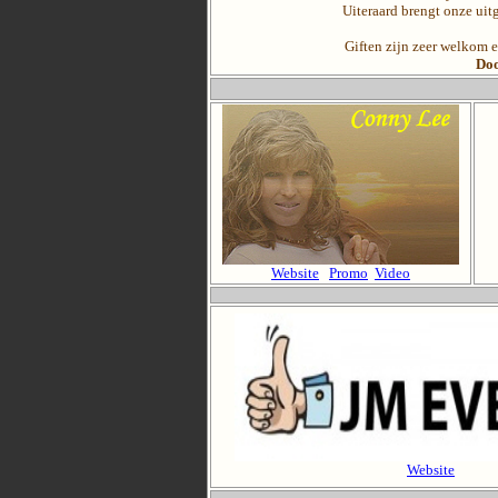
Uiteraard brengt onze uit
Giften zijn zeer welkom
Doo
Website
Promo
Video
Website