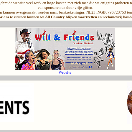
gebreide website veel werk en hoge kosten met zich mee die we enigzins proberen 
van sponsoren en door vrije giften.
 en kunnen overgemaakt worden naar: bankrekeningnr: NL23 INGB0796723753 ten n
r ons te steunen kunnen we All Country blijven voortzetten en reclamevrij houd
Website