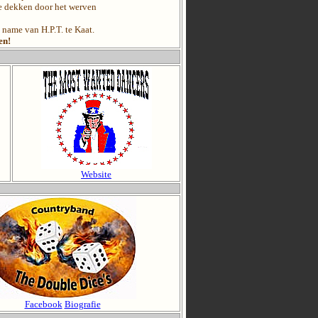
te dekken door het werven
ame van H.P.T. te Kaat.
en!
Website
Facebook
Biografie