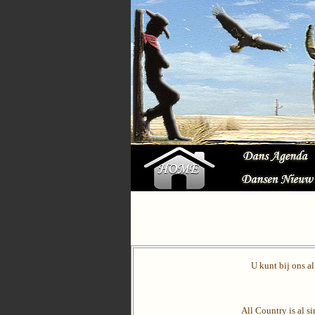
U kunt bij ons a
All Country is al s